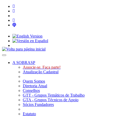
Toggle navigation
A SOBRASP
Associe-se. Faça parte!
Atualização Cadastral
Quem Somos
Diretoria Atual
Conselhos
GTT - Grupos Temáticos de Trabalho
GTA - Grupos Técnicos de Apoio
Sócios Fundadores
Estatuto