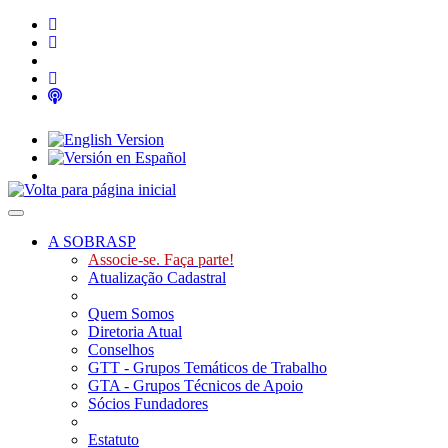
Toggle navigation
A SOBRASP
Associe-se. Faça parte!
Atualização Cadastral
Quem Somos
Diretoria Atual
Conselhos
GTT - Grupos Temáticos de Trabalho
GTA - Grupos Técnicos de Apoio
Sócios Fundadores
Estatuto