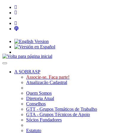
Toggle navigation
A SOBRASP
Associe-se. Faça parte!
Atualização Cadastral
Quem Somos
Diretoria Atual
Conselhos
GTT - Grupos Temáticos de Trabalho
GTA - Grupos Técnicos de Apoio
Sócios Fundadores
Estatuto