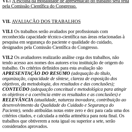
VI.
1
A escolha da modalidade de apresentação do trabalho será feita
pela Comissão Científica do Congresso.
VII.
AVALIAÇÃO DOS TRABALHOS
VII.1
Os trabalhos serão avaliados por profissionais com
reconhecida capacidade técnico-científica nas áreas relacionadas à
pesquisa em segurança do paciente e qualidade do cuidado,
designados pela Comissão Científica do Congresso.
VII.2
Os avaliadores realizarão análise cega dos trabalhos, não
tendo acesso aos nomes dos autores e/ou instituição de origem do
trabalho. Os critérios definidos para esta avaliação são
APRESENTAÇÃO DO RESUMO
(adequação do título,
organização, capacidade de síntese, clareza de exposição dos
objetivos, da metodologia, dos resultados e das conclusões);
CONTEÚDO
(adequação conceitual e metodológica para atingir
os objetivos e a coerência entre os resultados e as conclusões) e
RELEVÂNCIA
(atualidade, natureza inovadora, contribuição ao
desenvolvimento da Qualidade do Cuidado e Segurança do
Paciente)
, sendo atribuídas notas entre zero e dez para cada uma dos
critérios citados, e calculada a média aritmética para nota final. Os
trabalhos que obtiverem a nota igual ou superior a sete, serão
considerados aprovados.