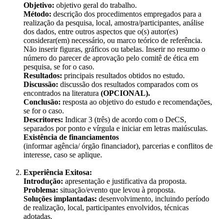
Objetivo:
objetivo geral do trabalho.
Método:
descrição dos procedimentos empregados para a
realização da pesquisa, local, amostra/participantes, análise
dos dados, entre outros aspectos que o(s) autor(es)
considerar(em) necessário, ou marco teórico de referência.
Não inserir figuras, gráficos ou tabelas. Inserir no resumo o
número do parecer de aprovação pelo comitê de ética em
pesquisa, se for o caso.
Resultados:
principais resultados obtidos no estudo.
Discussão:
discussão dos resultados comparados com os
encontrados na literatura
(OPCIONAL).
Conclusão:
resposta ao objetivo do estudo e recomendações,
se for o caso.
Descritores:
Indicar 3 (três) de acordo com o DeCS,
separados por ponto e vírgula e iniciar em letras maiúsculas.
Existência de financiamentos
(informar agência/ órgão financiador), parcerias e conflitos de
interesse, caso se aplique.
Experiência Exitosa:
Introdução:
apresentação e justificativa da proposta.
Problema:
situação/evento que levou à proposta.
Soluções implantadas:
desenvolvimento, incluindo período
de realização, local, participantes envolvidos, técnicas
adotadas.