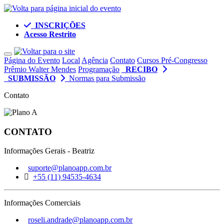
INSCRIÇÕES
Acesso Restrito
Toggle navigation
Página do Evento
Local
Agência
Contato
Cursos Pré-Congresso
Prêmio Walter Mendes
Programação
RECIBO
SUBMISSÃO
Normas para Submissão
Contato
CONTATO
Informações Gerais - Beatriz
suporte@planoapp.com.br
+55 (11) 94535-4634
Informações Comerciais
roseli.andrade@planoapp.com.br