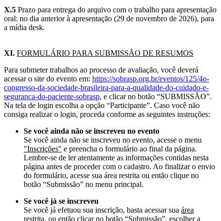
X.5
Prazo para entrega do arquivo com o trabalho para apresentação
oral: no dia anterior à apresentação (29 de novembro de 2026), para
a mídia desk.
XI.
FORMULÁRIO PARA SUBMISSÃO DE RESUMOS
Para submeter trabalhos ao processo de avaliação, você deverá
acessar o site do evento em:
https://sobrasp.org.br/eventos/125/4o-
congresso-da-sociedade-brasileira-para-a-qualidade-do-cuidado-e-
seguranca-do-paciente-sobrasp
, e clicar no botão “SUBMISSÃO”.
Na tela de login escolha a opção “Participante”. Caso você não
consiga realizar o login, proceda conforme as seguintes instruções:
Se você ainda não se inscreveu no evento
Se você ainda não se inscreveu no evento, acesse o menu
"Inscrições"
e preencha o formulário ao final da página.
Lembre-se de ler atentamente as informações contidas nesta
página antes de proceder com o cadastro. Ao finalizar o envio
do formulário, acesse sua área restrita ou então clique no
botão “Submissão” no menu principal.
Se você já se inscreveu
Se você já efetuou sua inscrição, basta acessar sua
área
restrita
, ou então clicar no botão “Submissão”, escolher a