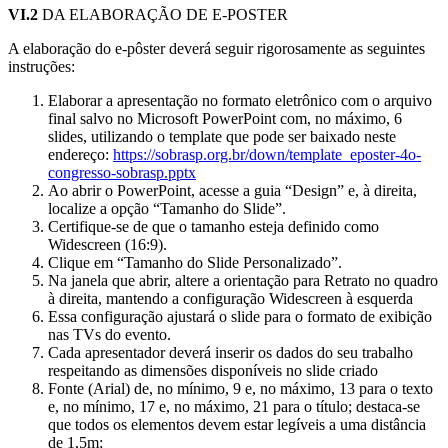
VI.2
DA ELABORAÇÃO DE E-POSTER
A elaboração do e-pôster deverá seguir rigorosamente as seguintes
instruções:
Elaborar a apresentação no formato eletrônico com o arquivo
final salvo no Microsoft PowerPoint com, no máximo, 6
slides, utilizando o template que pode ser baixado neste
endereço:
https://sobrasp.org.br/down/template_eposter-4o-
congresso-sobrasp.pptx
Ao abrir o PowerPoint, acesse a guia “Design” e, à direita,
localize a opção “Tamanho do Slide”.
Certifique-se de que o tamanho esteja definido como
Widescreen (16:9).
Clique em “Tamanho do Slide Personalizado”.
Na janela que abrir, altere a orientação para Retrato no quadro
à direita, mantendo a configuração Widescreen à esquerda
Essa configuração ajustará o slide para o formato de exibição
nas TVs do evento.
Cada apresentador deverá inserir os dados do seu trabalho
respeitando as dimensões disponíveis no slide criado
Fonte (Arial) de, no mínimo, 9 e, no máximo, 13 para o texto
e, no mínimo, 17 e, no máximo, 21 para o título; destaca-se
que todos os elementos devem estar legíveis a uma distância
de 1,5m;