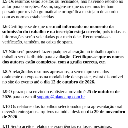
I.5
Os resumos serão aceitos ou recusados, não havendo retorno ao
autor para correções. Assim, sugere-se que os resumos tenham
passado por revisão gramatical e ortográfica e estejam de acordo
com as normas estabelecidas.
I.6
Certifique-se de que o
e-mail informado no momento da
submissão do trabalho e na inscrição esteja correto
, pois todas as
informações serão veiculadas por meio dele. Recomenda-se a
verificação, também, na caixa de spam.
I.7
Não será possível fazer qualquer alteração no trabalho após o
trabalho ser distribuído para avaliação.
Certifique-se que os nomes
dos autores estão completos, com a grafia correta, etc.
I.8
A relação dos resumos aprovados, a serem apresentados
oralmente ou expostos na modalidade de e-poster, estará disponível
no site do evento até o
dia 12 de outubro de 2026.
I.9
O prazo para envio do e-pôster aprovado é
25 de outubro de
2026
para o e-mail
suporte@planoapp.com.br
.
I.10
Os relatores dos trabalhos selecionados para apresentação oral
deverão entregar os arquivos na mídia desk no
dia 29 de novembro
de 2026
.
I.11
Serão aceitos relatos de experiências exitosas, pesquisas,